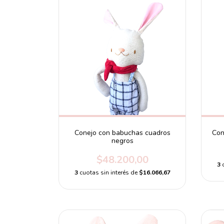
Conejo con babuchas cuadros
Con
negros
$48.200,00
3
3
cuotas sin interés de
$16.066,67