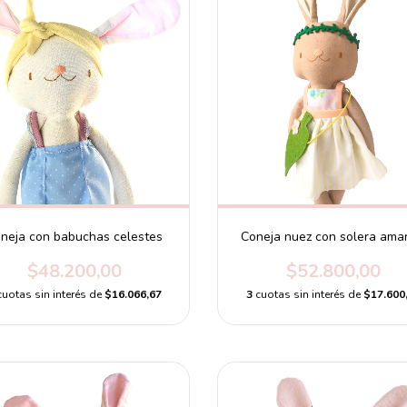
neja con babuchas celestes
Coneja nuez con solera amar
$48.200,00
$52.800,00
cuotas sin interés de
$16.066,67
3
cuotas sin interés de
$17.600