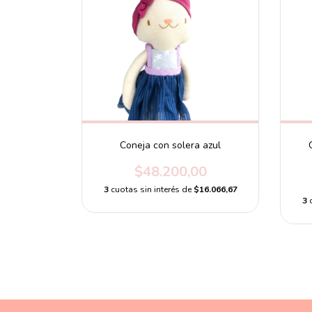
Coneja con solera azul
$48.200,00
3
cuotas sin interés de
$16.066,67
3