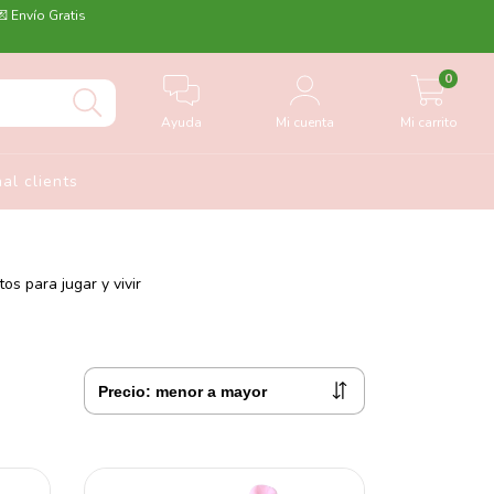
💌 Envío Gratis
0
Ayuda
Mi cuenta
Mi carrito
nal clients
s para jugar y vivir