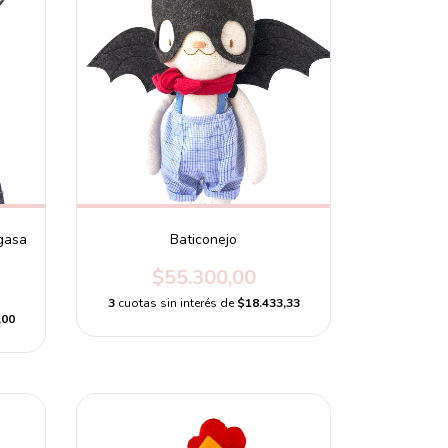
gasa
Baticonejo
$55.300,00
3
cuotas sin interés de
$18.433,33
,00