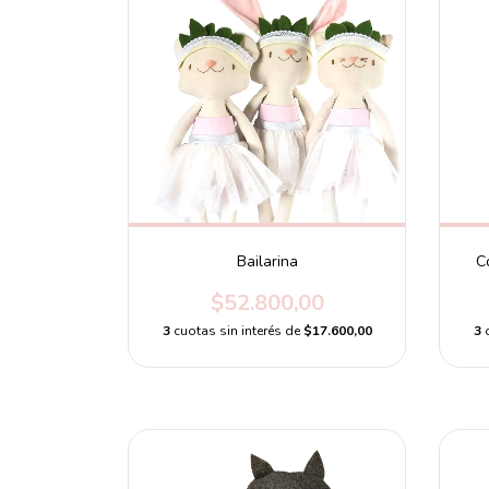
Bailarina
C
$52.800,00
3
cuotas sin interés de
$17.600,00
3