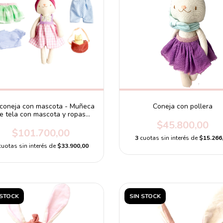
 coneja con mascota - Muñeca
Coneja con pollera
e tela con mascota y ropas
intercambiables
$45.800,00
$101.700,00
3
cuotas sin interés de
$15.266
cuotas sin interés de
$33.900,00
 STOCK
SIN STOCK