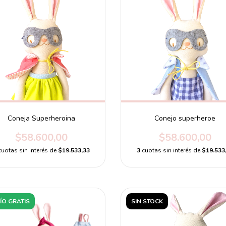
Coneja Superheroina
Conejo superheroe
$58.600,00
$58.600,00
cuotas sin interés de
$19.533,33
3
cuotas sin interés de
$19.533
ÍO GRATIS
SIN STOCK