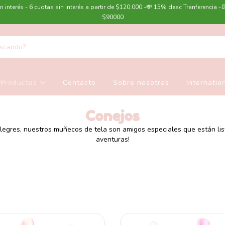
n interés - 6 cuotas sin interés a partir de $120.000 -💸 15% desc Tranferencia - 
$90000
Productos
Contacto
Sobre nosotras
Internatio
Conejos
legres, nuestros muñecos de tela son amigos especiales que están listo
aventuras!