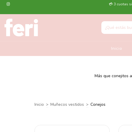
💳 3 cuotas si
Inicio
Más que conejitos a
Inicio
>
Muñecos vestidos
>
Conejos