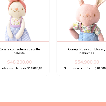
Coneja con solera cuadrillé
Coneja Rosa con blusa y
celeste
babuchas
$48.200,00
$54.900,00
cuotas sin interés de
$16.066,67
3
cuotas sin interés de
$18.300