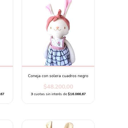
Coneja con solera cuadros negro
$48.200,00
,67
3
cuotas sin interés de
$16.066,67