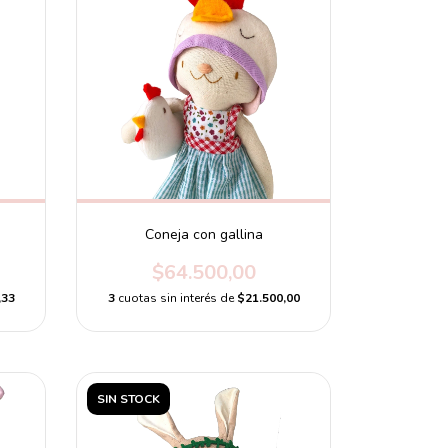
Coneja con gallina
$64.500,00
,33
3
cuotas sin interés de
$21.500,00
SIN STOCK