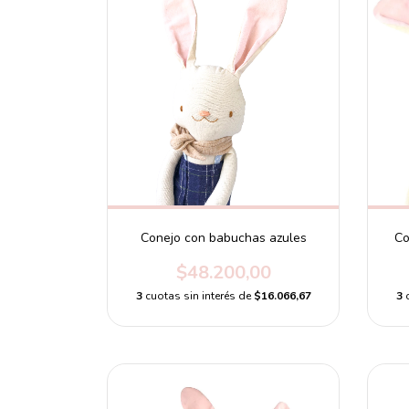
Conejo con babuchas azules
Co
$48.200,00
3
cuotas sin interés de
$16.066,67
3