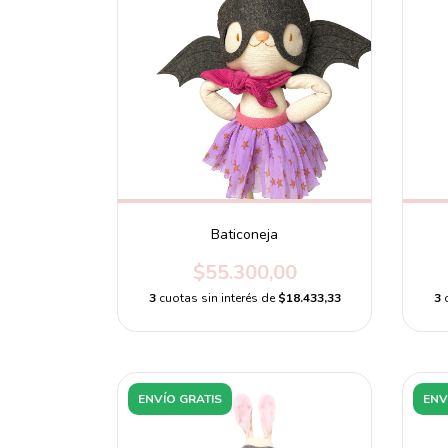
Baticoneja
$55.300,00
3
cuotas sin interés de
$18.433,33
3
ENVÍO GRATIS
ENV