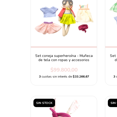
Set coneja superheroína - Muñeca
Set
de tela con ropas y accesorios
d
$99.800,00
3
cuotas sin interés de
$33.266,67
3
SIN STOCK
SIN