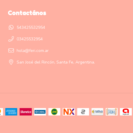
Contactános
543425532954
03425532954
hola@feri.com.ar
San José del Rincón, Santa Fe, Argentina.