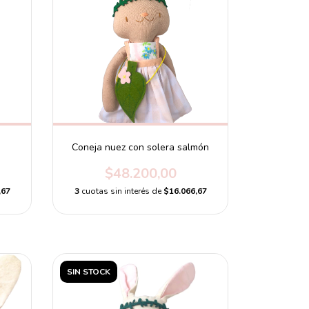
Coneja nuez con solera salmón
$48.200,00
,67
3
cuotas sin interés de
$16.066,67
SIN STOCK